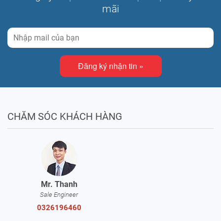
mãi
Đăng ký nhận tin »
CHĂM SÓC KHÁCH HÀNG
Mr. Thanh
Sale Engineer
0326196460