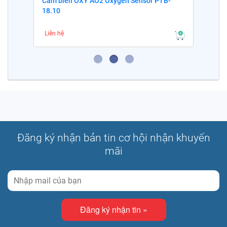
Cảm biến OXY AO2 Oxygen Sensor PTB-
18.10
Liên hệ
Đăng ký nhận bản tin cơ hội nhận khuyến
mãi
Đăng ký nhận tin »