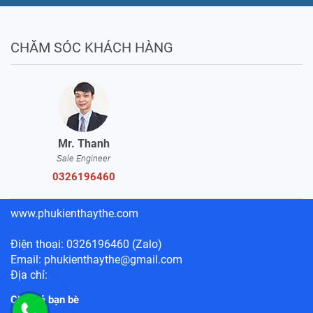
CHĂM SÓC KHÁCH HÀNG
Mr. Thanh
Sale Engineer
0326196460
www.phukienthaythe.com
Điện thoại: 0326196460 (Zalo)
Email: phukienthaythe@gmail.com
Địa chỉ:
Chia sẻ bạn bè