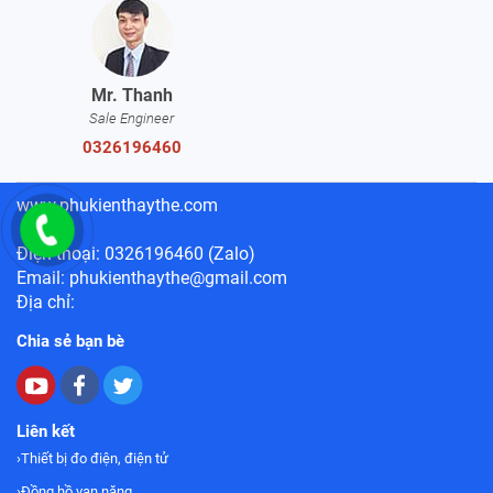
Mr. Thanh
Sale Engineer
0326196460
www.phukienthaythe.com
Điện thoại: 0326196460 (Zalo)
Email: phukienthaythe@gmail.com
Địa chỉ:
Chia sẻ bạn bè
Liên kết
Thiết bị đo điện, điện tử
Đồng hồ vạn năng