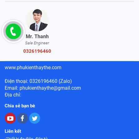
Mr. Thanh
Sale Engineer
0326196460
www.phukienthaythe.com
Điện thoại: 0326196460 (Zalo)
Email: phukienthaythe@gmail.com
Địa chỉ:
Chia sẻ bạn bè
Liên kết
Thiết bị đo điện, điện tử