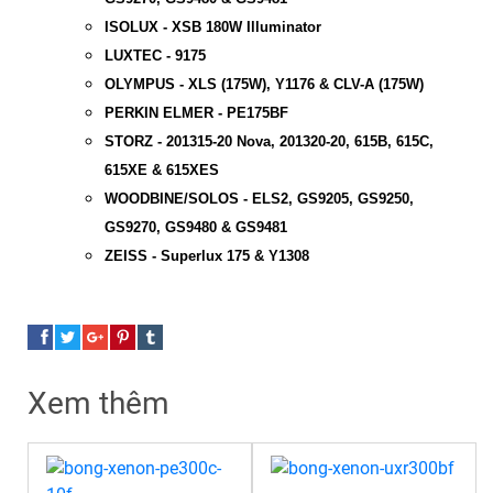
ISOLUX - XSB 180W Illuminator
LUXTEC - 9175
OLYMPUS - XLS (175W), Y1176 & CLV-A (175W)
PERKIN ELMER - PE175BF
STORZ - 201315-20 Nova, 201320-20, 615B, 615C,
615XE & 615XES
WOODBINE/SOLOS - ELS2, GS9205, GS9250,
GS9270, GS9480 & GS9481
ZEISS - Superlux 175 & Y1308
Xem thêm