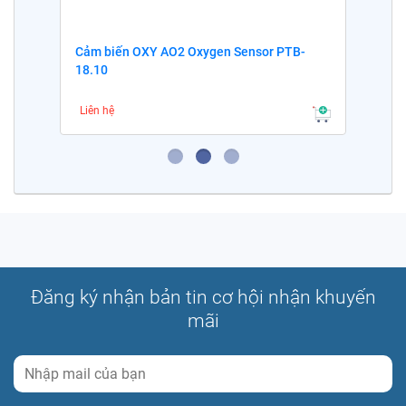
Cảm biến OXY AO2 Oxygen Sensor PTB-
18.10
Liên hệ
Đăng ký nhận bản tin cơ hội nhận khuyến
mãi