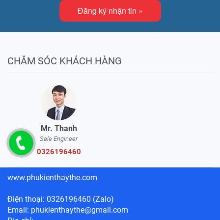
Đăng ký nhận tin »
CHĂM SÓC KHÁCH HÀNG
Mr. Thanh
Sale Engineer
0326196460
www.phukienthaythe.com
Điện thoại: 0326196460 (Zalo)
Email: phukienthaythe@gmail.com