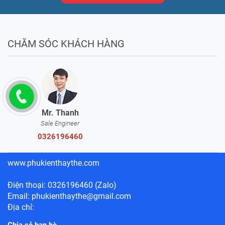
CHĂM SÓC KHÁCH HÀNG
Mr. Thanh
Sale Engineer
0326196460
www.phukienthaythe.com
Điện thoại: 0326196460 (Zalo)
Email: phukienthaythe@gmail.com
Địa chỉ:
Chia sẻ bạn bè