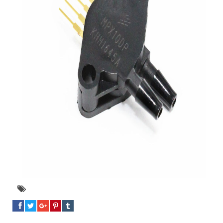
Cảm biến áp suất MPX10DP