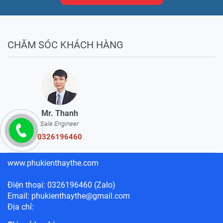
CHĂM SÓC KHÁCH HÀNG
Mr. Thanh
Sale Engineer
0326196460
www.phukienthaythe.com
Điện thoại: 0326196460 (Zalo)
Email: phukienthaythe@gmail.com
Địa chỉ: