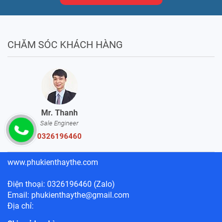
CHĂM SÓC KHÁCH HÀNG
Mr. Thanh
Sale Engineer
0326196460
www.phukienthaythe.com
Điện thoại: 0326196460 (Zalo)
Email: phukienthaythe@gmail.com
Địa chỉ: