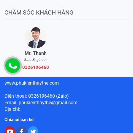
CHĂM SÓC KHÁCH HÀNG
Mr. Thanh
Sale Engineer
0326196460
www.phukienthaythe.com
Điện thoại: 0326196460 (Zalo)
Email: phukienthaythe@gmail.com
Địa chỉ:
Chia sẻ bạn bè