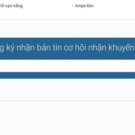
hồ vạn năng
Ampe kìm
g ký nhận bản tin cơ hội nhận khuyến