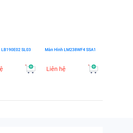
 LB190E02 SL03
Màn Hình LM238WF4 SSA1
hệ
Liên hệ