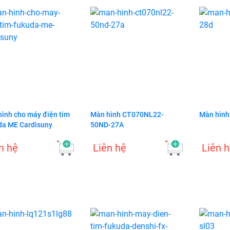
ình cho máy điện tim
Màn hình CT070NL22-
Màn hìn
da ME Cardisuny
50ND-27A
 biến OXY AO3 Oxygen
or PTB-18.10
n hệ
Liên hệ
Liên 
ên hệ