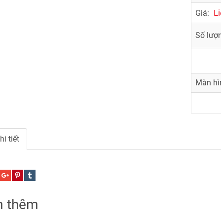
Li
Giá:
Số lượ
Màn hì
hi tiết
 thêm