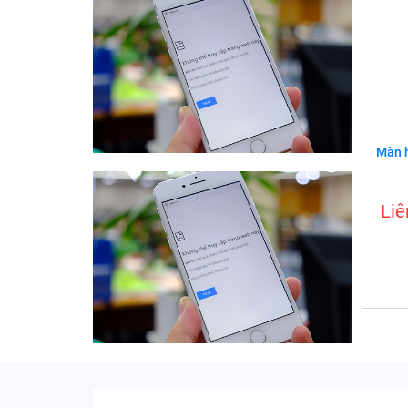
Màn 
Liê