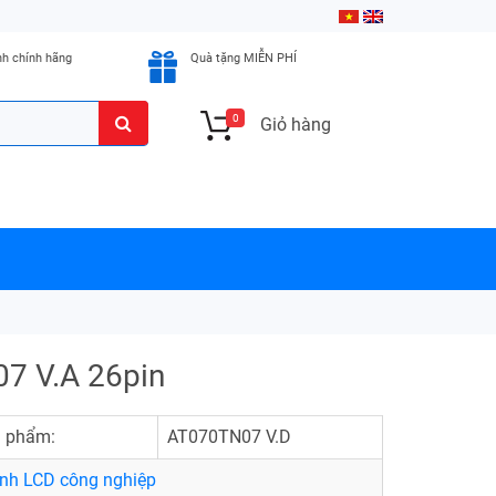
nh chính hãng
Quà tặng MIỄN PHÍ
0
Giỏ hàng
7 V.A 26pin
 phẩm:
AT070TN07 V.D
nh LCD công nghiệp