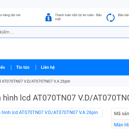
o hàng tận nơi
Thanh toán tiện lợi An toàn - Bảo
Bảo hà
mật
iến
Tin tức
Liên hệ
cd AT070TN07 V.D/AT070TN07 V.A 26pin
 hình lcd AT070TN07 V.D/AT070TN0
Mã sản
Màn Hì