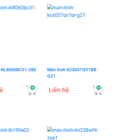
h NL8060BC31-28D
Màn hình KCS057QV1BR-
G21
hệ
Liên hệ