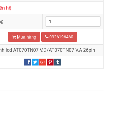
ên hệ
ng
Mua hàng
0326196460
nh lcd AT070TN07 V.D/AT070TN07 V.A 26pin