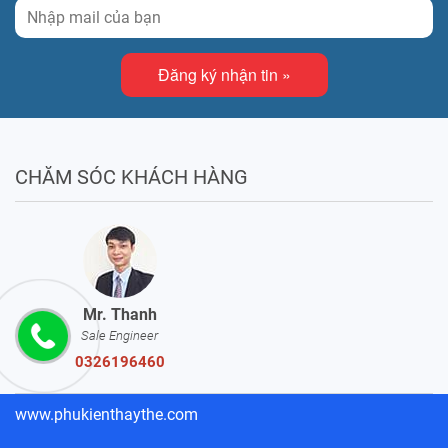
Đăng ký nhận tin »
CHĂM SÓC KHÁCH HÀNG
Mr. Thanh
Sale Engineer
0326196460
www.phukienthaythe.com