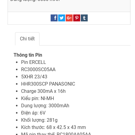
Chi tiết
Thông tin Pin
Pin ERCELL
RC3000SC05AA
5XHR 23/43
HHR300SCP PANASONIC
Charge 300mA x 16h
Kiểu pin: NI-MH
Dung lượng: 3000mAh
Điện áp: 6V
Khối lượng: 281g
Kích thước: 68 x 42.5 x 43 mm
Mã pin thay thế: RC1800AA05AA