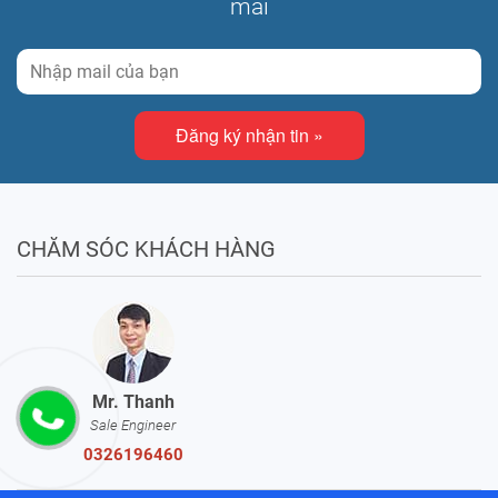
mãi
Đăng ký nhận tin »
CHĂM SÓC KHÁCH HÀNG
Mr. Thanh
Sale Engineer
0326196460