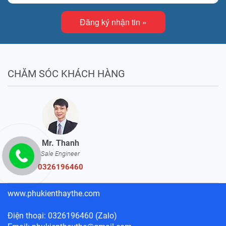
Đăng ký nhận tin »
CHĂM SÓC KHÁCH HÀNG
Mr. Thanh
Sale Engineer
0326196460
www.phukienthaythe.com
Điện thoại: 0326196460 (Zalo)