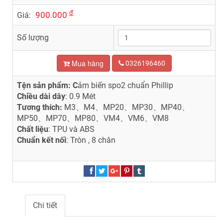
đ
900.000
Giá:
Số lượng
Mua hàng
0326196460
Tện sản phẩm: C
ảm biến spo2 chuẩn Phillip
Chiều dài dây
: 0.9 Mét
Tương thích:
M3、M4、MP20、MP30、MP40、
MP50、MP70、MP80、VM4、VM6、VM8
Chất liệu
: TPU và ABS
Chuẩn kết nối
: Tròn , 8 chân
Chi tiết