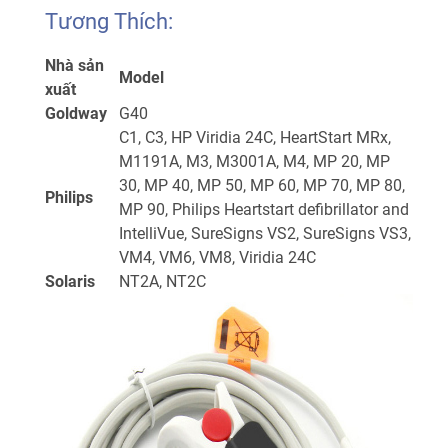
Tương Thích:
Nhà sản
Model
xuất
Goldway
G40
C1, C3, HP Viridia 24C, HeartStart MRx,
M1191A, M3, M3001A, M4, MP 20, MP
30, MP 40, MP 50, MP 60, MP 70, MP 80,
Philips
MP 90, Philips Heartstart defibrillator and
IntelliVue, SureSigns VS2, SureSigns VS3,
VM4, VM6, VM8, Viridia 24C
Solaris
NT2A, NT2C